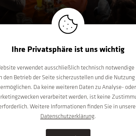
r-Pakete für 44 €*
Ihre Privatsphäre ist uns wichtig
ebsite verwendet ausschließlich technisch notwendige 
 Veranstaltungen Ihrer Wahl zusammen!
 den Betrieb der Seite sicherzustellen und die Nutzung
ermöglichen. Da keine weiteren Daten zu Analyse- oder
Tickets ca. 6 Tage nach dem Einzug des Betrags. Alternat
rketingzwecken verarbeitet werden, ist keine Zustimm
erforderlich. Weitere Informationen finden Sie in unsere
Datenschutzerklärung
.