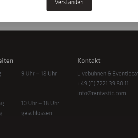
Verstanden
Spar-Paket buchen
eiten
Kontakt
g
9 Uhr — 18 Uhr
Livebühnen & Eventloca
+49 (0) 7221 39 80 11
info@rantastic.com
ag
10 Uhr — 18 Uhr
g
geschlossen