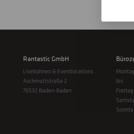
Rantastic GmbH
Büroz
Livebühnen & Eventlocations
Monta
Aschmattstraße 2
bis
76532 Baden-Baden
Freitag
Samst
Sonnta