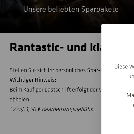
Unsere beliebten Sparpakete
Rantastic- und klag-Spa
Diese W
Stellen Sie sich Ihr persönliches Spar-Paket mit 3
um
Wichtiger Hinweis:
Beim Kauf per Lastschrift erfolgt der Versand Ihrer 
Ma
abholen.
*Zzgl. 1,50 € Bearbeitungsgebühr.