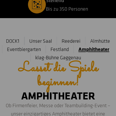
Stehend
Bis zu 350 Personen
DOCK1
Unser Saal
Reederei
Almhütte
Amphitheater
Eventbiergarten
Festland
klag-Bühne Gaggenau
Lasset die Spiele
beginnen!
AMPHITHEATER
Ob Firmenfeier, Messe oder Teambuilding-Event –
unser einzigartiges Amphitheater bietet eine