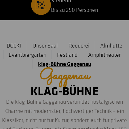
Stehend
Bis zu 250 Personen
DOCK1
Unser Saal
Reederei
Almhütte
Eventbiergarten
Festland
Amphitheater
klag-Bühne Gaggenau
Gaggenau
KLAG-BÜHNE
Die klag-Bühne Gaggenau verbindet nostalgischen
Charme mit modernster, hochwertiger Technik – ein
Klassiker, nicht nur für Kultur, sondern auch für private